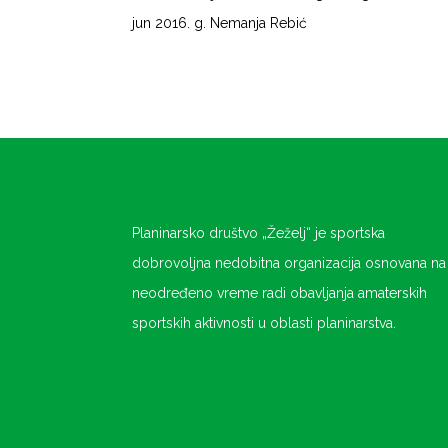
jun 2016. g. Nemanja Rebić
Planinarsko društvo „Žeželj“ je sportska
dobrovoljna nedobitna organizacija osnovana na
neodređeno vreme radi obavljanja amaterskih
sportskih aktivnosti u oblasti planinarstva.