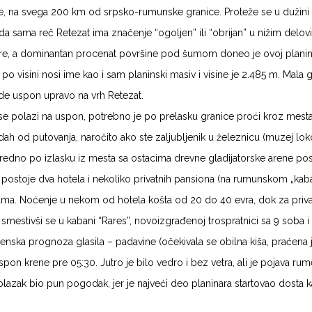
e, na svega 200 km od srpsko-rumunske granice. Proteže se u dužini
da sama reč Retezat ima značenje “ogoljen” ili “obrijan” u nižim delovi
vere, a dominantan procenat površine pod šumom doneo je ovoj planin
 po visini nosi ime kao i sam planinski masiv i visine je 2.485 m. Mala
ede uspon upravo na vrh Retezat.
 se polazi na uspon, potrebno je po prelasku granice proći kroz mest
h od putovanja, naročito ako ste zaljubljenik u železnicu (muzej lokom
dno po izlasku iz mesta sa ostacima drevne gladijatorske arene postoj
stoje dva hotela i nekoliko privatnih pansiona (na rumunskom „kabana
ama. Noćenje u nekom od hotela košta od 20 do 40 evra, dok za privatn
tu smestivši se u kabani “Rares”, novoizgrađenoj trospratnici sa 9 soba
enska prognoza glasila – padavine (očekivala se obilna kiša, praćen
pon krene pre 05:30. Jutro je bilo vedro i bez vetra, ali je pojava r
 polazak bio pun pogodak, jer je najveći deo planinara startovao dost