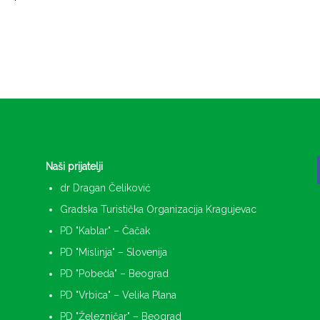
Naši prijatelji
dr Dragan Čeliković
Gradska Turistička Organizacija Kragujevac
PD "Kablar" – Čačak
PD "Mislinja" – Slovenija
PD "Pobeda" – Beograd
PD "Vrbica" – Velika Plana
PD "Železničar" – Beograd