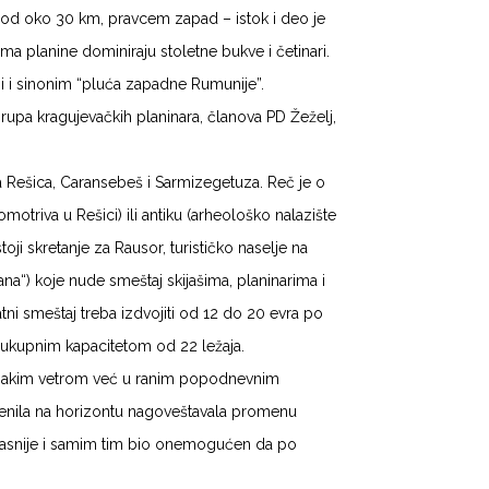
 od oko 30 km, pravcem zapad – istok i deo je
ma planine dominiraju stoletne bukve i četinari.
i i sinonim “pluća zapadne Rumunije”.
 grupa kragujevačkih planinara, članova PD Žeželj,
a Rešica, Caransebeš i Sarmizegetuza. Reč je o
otriva u Rešici) ili antiku (arheološko nalazište
i skretanje za Rausor, turističko naselje na
“) koje nude smeštaj skijašima, planinarima i
i smeštaj treba izdvojiti od 12 do 20 evra po
 i ukupnim kapacitetom od 22 ležaja.
a jakim vetrom već u ranim popodnevnim
umenila na horizontu nagoveštavala promenu
a kasnije i samim tim bio onemogućen da po